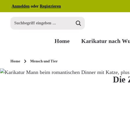
Anmelden
oder
Registrieren
m Hauptinhalt springen
Zur Suche springen
Zur Hauptnavigation springen
Home
Karikatur nach W
Home
Mensch und Tier
Die 