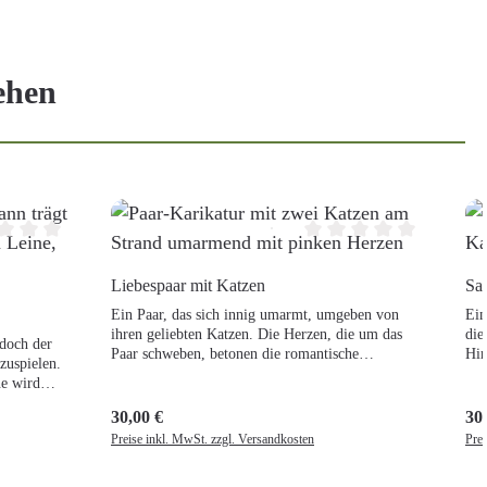
ehen
chnittliche Bewertung von 0 von 5 Sternen
Durchschnittliche Bew
Liebespaar mit Katzen
Sa
Details
Ein Paar, das sich innig umarmt, umgeben von
Ein
ihren geliebten Katzen. Die Herzen, die um das
die
 doch der
Paar schweben, betonen die romantische
Hin
zuspielen.
Atmosphäre dieser Karikatur. Ideal für
ihn
ne wird
Katzenliebhaber und Paare, die ihre Liebe und ihre
vol
en Action-
Haustiere verewigen möchten.
30,00 €
30
Regulärer Preis:
Reg
Preise inkl. MwSt. zzgl. Versandkosten
Prei
en Freunde
ten lieben!