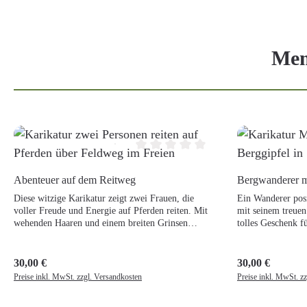
Mem
Produktgalerie überspringen
Durchschnittliche Bewertung von 
Abenteuer auf dem Reitweg
Bergwanderer 
Details
Diese witzige Karikatur zeigt zwei Frauen, die
Ein Wanderer posi
voller Freude und Energie auf Pferden reiten. Mit
mit seinem treuen
wehenden Haaren und einem breiten Grinsen
tolles Geschenk f
galoppieren sie durch die Natur, was die Szene
Hundebesitzer, di
besonders lebendig macht. Perfekt für alle, die
der freien Natur e
Pferde lieben und gerne eine lustige Karikatur als
30,00 €
30,00 €
Regulärer Preis:
Regulärer Preis:
Geschenk oder Erinnerung hätten. Ein tolles
Preise inkl. MwSt. zzgl. Versandkosten
Preise inkl. MwSt. z
Geschenk für Pferdeliebhaber!