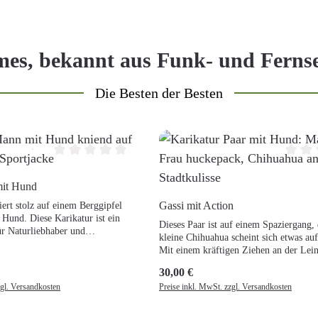
es, bekannt aus Funk- und Ferns
Die Besten der Besten
0 von 5 Sternen
Durchschnittliche Bewertung von 0 von 5 Sternen
Durchs
mit Hund
Details
Gassi mit Action
ert stolz auf einem Berggipfel
Details
 Hund. Diese Karikatur ist ein
Dieses Paar ist auf einem Spaziergang,
ür Naturliebhaber und
kleine Chihuahua scheint sich etwas auf
e gerne gemeinsam Abenteuer in
Mit einem kräftigen Ziehen an der Lei
rleben.
dieser Spaziergang plötzlich zur lustig
30,00 €
Regulärer Preis:
Szene. Eine Karikatur, die perfekt für
zgl. Versandkosten
Preise inkl. MwSt. zzgl. Versandkosten
Hundeliebhaber ist, die ihre vierbeinig
und ihre manchmal komischen Eigenhei