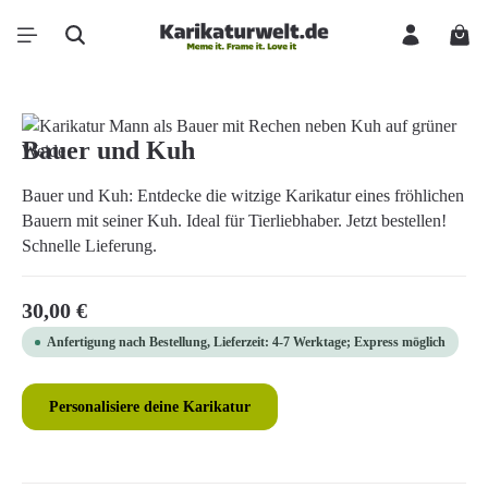
Zum Hauptinhalt springen
Ware
Bildergalerie überspringen
Bauer und Kuh
Bauer und Kuh: Entdecke die witzige Karikatur eines fröhlichen
Bauern mit seiner Kuh. Ideal für Tierliebhaber. Jetzt bestellen!
Schnelle Lieferung.
Regulärer Preis:
30,00 €
Anfertigung nach Bestellung, Lieferzeit: 4-7 Werktage; Express möglich
Personalisiere deine Karikatur