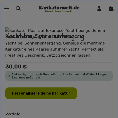
Zum Hauptinhalt springen
War
Bildergalerie überspringen
Yacht bei Sonnenuntergang
Yacht bei Sonnenuntergang: Genieße die maritime
Karikatur eines Paares auf ihrer Yacht. Perfekt als
kreatives Geschenk. Jetzt zeichnen lassen!
Regulärer Preis:
30,00 €
Anfertigung nach Bestellung, Lieferzeit: 4-7 Werktage;
Express möglich
Personalisiere deine Karikatur
Vorteile