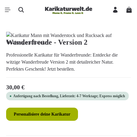
Zum Hauptinhalt springen
Ware
Bildergalerie überspringen
Wanderfreude - Version 2
Professionelle Karikatur für Wanderfreunde: Entdecke die
witzige Wanderfreude Version 2 mit detailreicher Natur.
Perfektes Geschenk! Jetzt bestellen.
Regulärer Preis:
30,00 €
Anfertigung nach Bestellung, Lieferzeit: 4-7 Werktage; Express möglich
Personalisiere deine Karikatur