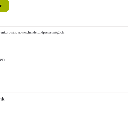
r
nkorb sind abweichende Endpreise möglich.
ren
nk