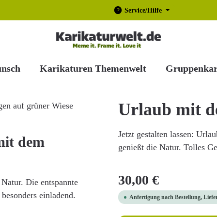
Service/Hilfe
unsch
Karikaturen Themenwelt
Gruppenkar
Urlaub mit 
Jetzt gestalten lassen: Url
mit dem
genießt die Natur. Tolles Ge
Regulärer Preis:
30,00 €
 Natur. Die entspannte
 besonders einladend.
Anfertigung nach Bestellung, Liefe