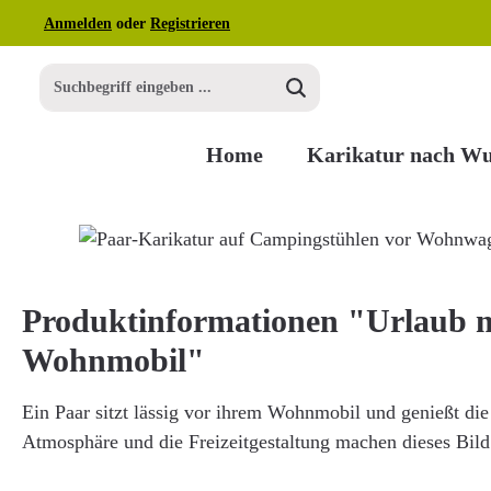
Anmelden
oder
Registrieren
m Hauptinhalt springen
Zur Suche springen
Zur Hauptnavigation springen
Home
Karikatur nach W
Bildergalerie überspringen
Produktinformationen "Urlaub 
Wohnmobil"
Ein Paar sitzt lässig vor ihrem Wohnmobil und genießt die
Atmosphäre und die Freizeitgestaltung machen dieses Bild