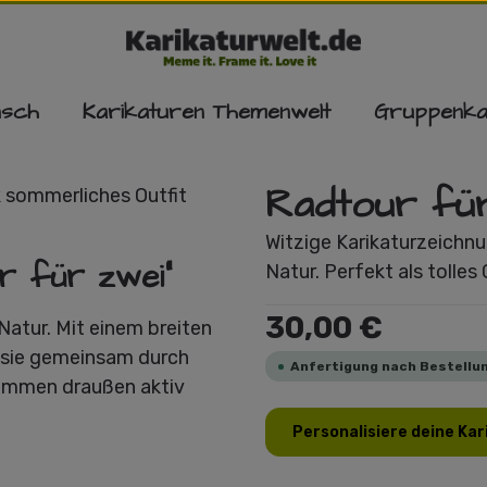
nsch
Karikaturen Themenwelt
Gruppenka
Radtour fü
Witzige Karikaturzeichnu
r für zwei"
Natur. Perfekt als tolles
Regulärer Preis:
30,00 €
Natur. Mit einem breiten
n sie gemeinsam durch
Anfertigung nach Bestellun
sammen draußen aktiv
Personalisiere deine Kar