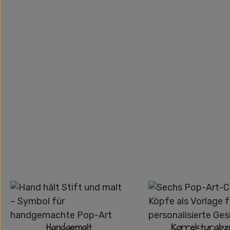
Handgemalt
Korrekturabz