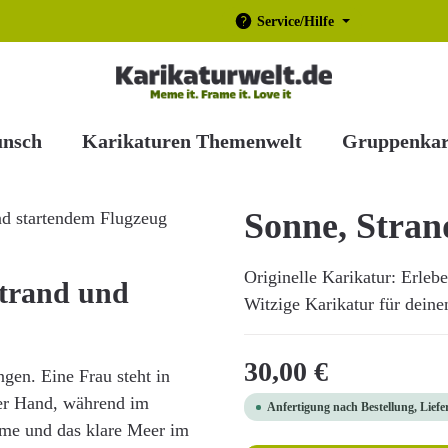
Service/Hilfe
unsch
Karikaturen Themenwelt
Gruppenkar
Sonne, Stran
Originelle Karikatur: Erleb
Strand und
Witzige Karikatur für deine
Regulärer Preis:
30,00 €
ngen. Eine Frau steht in
der Hand, während im
Anfertigung nach Bestellung, Liefe
lme und das klare Meer im