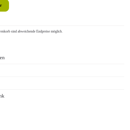
r
nkorb sind abweichende Endpreise möglich.
ren
nk