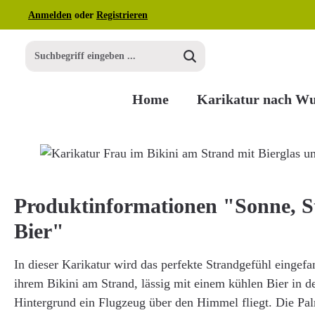
Anmelden
oder
Registrieren
m Hauptinhalt springen
Zur Suche springen
Zur Hauptnavigation springen
Home
Karikatur nach W
Bildergalerie überspringen
Produktinformationen "Sonne, 
Bier"
In dieser Karikatur wird das perfekte Strandgefühl eingefa
ihrem Bikini am Strand, lässig mit einem kühlen Bier in 
Hintergrund ein Flugzeug über den Himmel fliegt. Die Pa