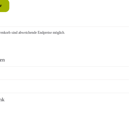
r
nkorb sind abweichende Endpreise möglich.
ren
nk