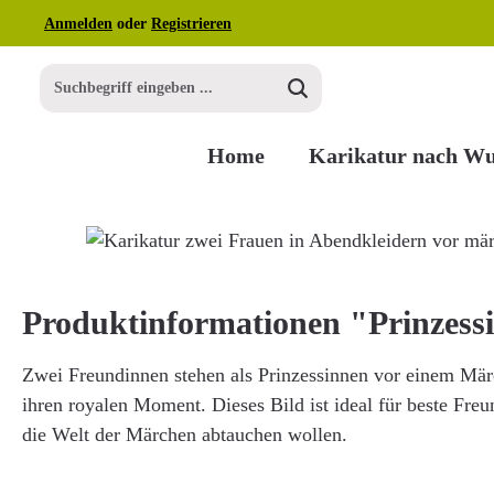
Anmelden
oder
Registrieren
m Hauptinhalt springen
Zur Suche springen
Zur Hauptnavigation springen
Home
Karikatur nach W
Bildergalerie überspringen
Produktinformationen "Prinzess
Zwei Freundinnen stehen als Prinzessinnen vor einem Mä
ihren royalen Moment. Dieses Bild ist ideal für beste Fre
die Welt der Märchen abtauchen wollen.