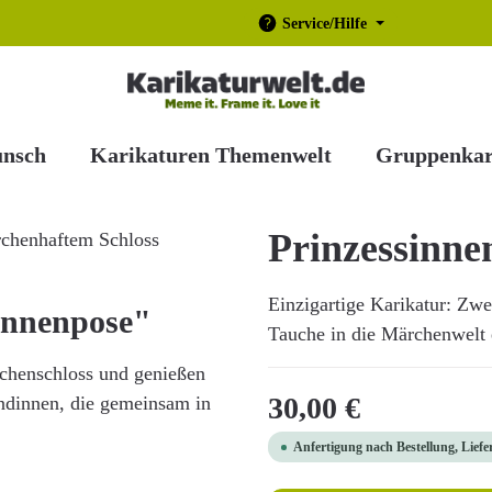
Service/Hilfe
unsch
Karikaturen Themenwelt
Gruppenkar
Prinzessinne
Einzigartige Karikatur: Zwe
innenpose"
Tauche in die Märchenwelt e
rchenschloss und genießen
Regulärer Preis:
30,00 €
undinnen, die gemeinsam in
Anfertigung nach Bestellung, Liefe