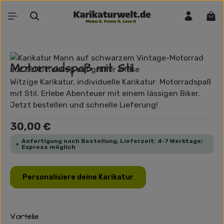
Zum Hauptinhalt springen
War
Bildergalerie überspringen
Motorradspaß mit Stil
Witzige Karikatur, individuelle Karikatur: Motorradspaß
mit Stil. Erlebe Abenteuer mit einem lässigen Biker.
Jetzt bestellen und schnelle Lieferung!
Regulärer Preis:
30,00 €
Anfertigung nach Bestellung, Lieferzeit: 4-7 Werktage;
Express möglich
Personalisiere deine Karikatur
Vorteile