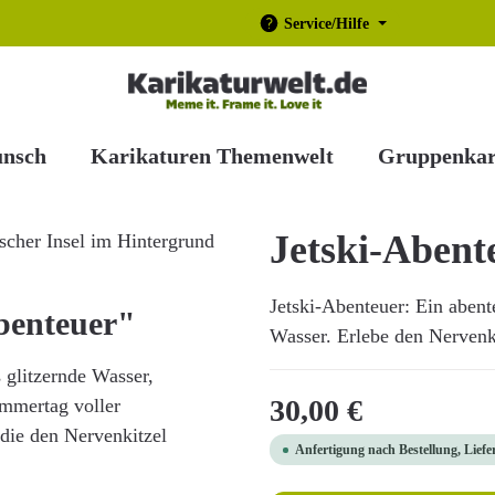
Service/Hilfe
unsch
Karikaturen Themenwelt
Gruppenkar
Jetski-Abent
Jetski-Abenteuer: Ein abente
benteuer"
Wasser. Erlebe den Nervenkit
s glitzernde Wasser,
Regulärer Preis:
30,00 €
ommertag voller
 die den Nervenkitzel
Anfertigung nach Bestellung, Liefe