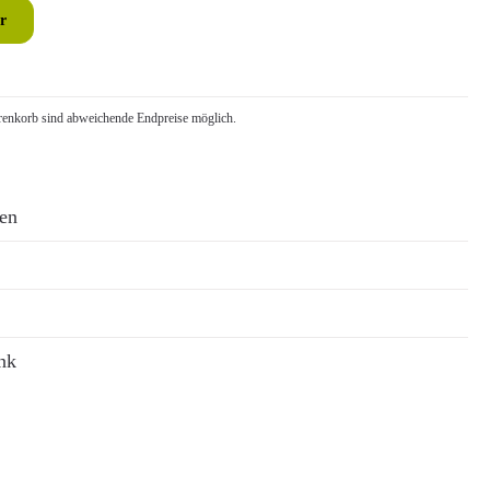
r
nkorb sind abweichende Endpreise möglich.
ren
nk