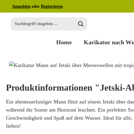
Anmelden
oder
Registrieren
m Hauptinhalt springen
Zur Suche springen
Zur Hauptnavigation springen
Home
Karikatur nach W
Bildergalerie überspringen
Produktinformationen "Jetski-A
Ein abenteuerlustiger Mann flitzt auf einem Jetski über da
während die Sonne am Horizont leuchtet. Ein perfekter S
Geschwindigkeit und Spaß auf dem Wasser. Ideal für alle,
lieben!