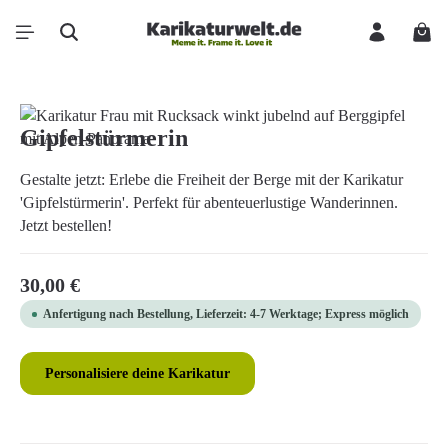
Zum Hauptinhalt springen
Ware
Bildergalerie überspringen
Gipfelstürmerin
Gestalte jetzt: Erlebe die Freiheit der Berge mit der Karikatur
'Gipfelstürmerin'. Perfekt für abenteuerlustige Wanderinnen.
Jetzt bestellen!
Regulärer Preis:
30,00 €
Anfertigung nach Bestellung, Lieferzeit: 4-7 Werktage; Express möglich
Personalisiere deine Karikatur