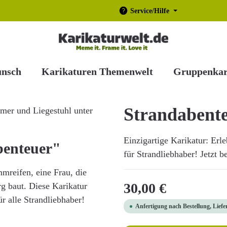
Service/Hilfe
unsch
Karikaturen Themenwelt
Gruppenkar
Strandabent
Einzigartige Karikatur: Erl
benteuer"
für Strandliebhaber! Jetzt b
reifen, eine Frau, die
Regulärer Preis:
30,00 €
rg baut. Diese Karikatur
r alle Strandliebhaber!
Anfertigung nach Bestellung, Liefe