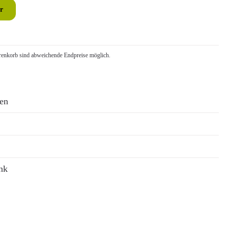
r
nkorb sind abweichende Endpreise möglich.
ren
nk