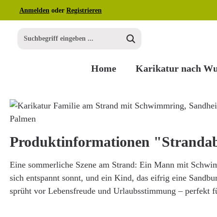
Anmelden
oder
Registrieren
m Hauptinhalt springen
Zur Suche springen
Zur Hauptnavigation springen
Home
Karikatur nach W
Bildergalerie überspringen
Produktinformationen "Stranda
Eine sommerliche Szene am Strand: Ein Mann mit Schwimm
sich entspannt sonnt, und ein Kind, das eifrig eine Sandbu
sprüht vor Lebensfreude und Urlaubsstimmung – perfekt fü