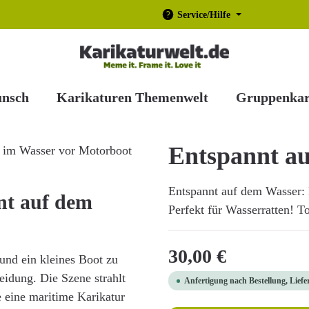
Service/Hilfe
unsch
Karikaturen Themenwelt
Gruppenkar
Entspannt a
Entspannt auf dem Wasser:
nt auf dem
Perfekt für Wasserratten! To
Regulärer Preis:
30,00 €
und ein kleines Boot zu
leidung. Die Szene strahlt
Anfertigung nach Bestellung, Liefe
e eine maritime Karikatur