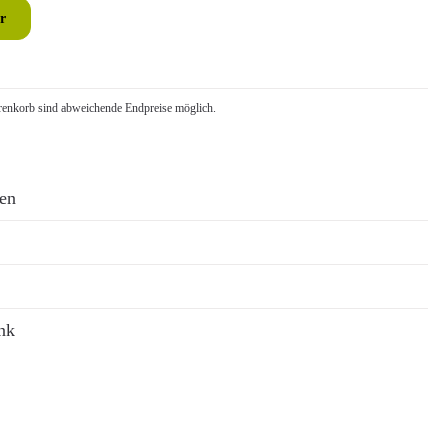
r
nkorb sind abweichende Endpreise möglich.
ren
nk