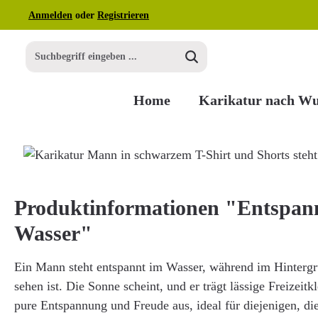
Anmelden
oder
Registrieren
m Hauptinhalt springen
Zur Suche springen
Zur Hauptnavigation springen
Home
Karikatur nach W
Bildergalerie überspringen
Produktinformationen "Entspan
Wasser"
Ein Mann steht entspannt im Wasser, während im Hintergr
sehen ist. Die Sonne scheint, und er trägt lässige Freizeitk
pure Entspannung und Freude aus, ideal für diejenigen, di