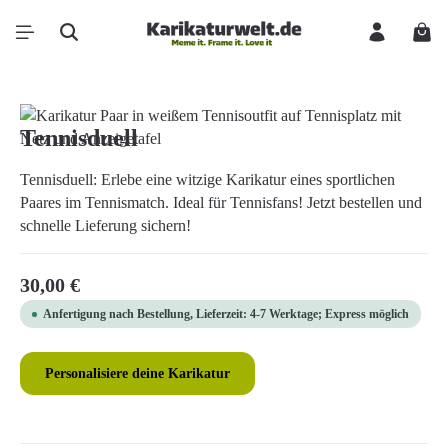
Zum Hauptinhalt springen
Ware
Bildergalerie überspringen
Tennisduell
Tennisduell: Erlebe eine witzige Karikatur eines sportlichen
Paares im Tennismatch. Ideal für Tennisfans! Jetzt bestellen und
schnelle Lieferung sichern!
Regulärer Preis:
30,00 €
Anfertigung nach Bestellung, Lieferzeit: 4-7 Werktage; Express möglich
Personalisiere deine Karikatur