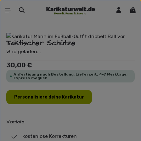
Zum Hauptinhalt springen
War
Bildergalerie überspringen
Taktischer Schütze
Wird geladen...
Regulärer Preis:
30,00 €
Anfertigung nach Bestellung, Lieferzeit: 4-7 Werktage;
Express möglich
Personalisiere deine Karikatur
Vorteile
kostenlose Korrekturen