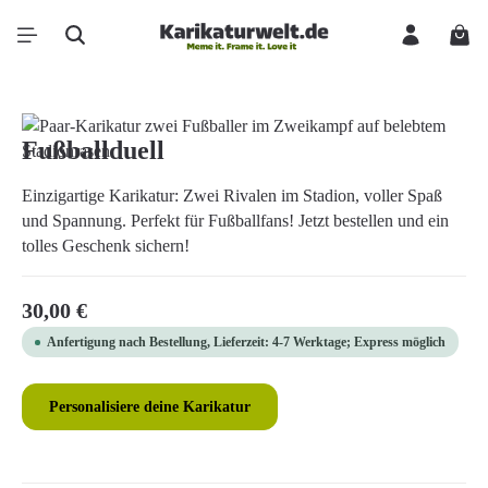
Zum Hauptinhalt springen
Ware
Bildergalerie überspringen
Fußballduell
Einzigartige Karikatur: Zwei Rivalen im Stadion, voller Spaß
und Spannung. Perfekt für Fußballfans! Jetzt bestellen und ein
tolles Geschenk sichern!
Regulärer Preis:
30,00 €
Anfertigung nach Bestellung, Lieferzeit: 4-7 Werktage; Express möglich
Personalisiere deine Karikatur