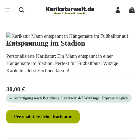
Zum Hauptinhalt springen
Ware
Bildergalerie überspringen
Entspannung im Stadion
Personalisierte Karikatur: Ein Mann entspannt in einer
Hängematte im Stadion. Perfekt für Fußballfans! Witzige
Karikatur. Jetzt zeichnen lassen!
Regulärer Preis:
30,00 €
Anfertigung nach Bestellung, Lieferzeit: 4-7 Werktage; Express möglich
Personalisiere deine Karikatur