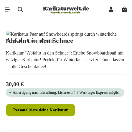
Zum Hauptinhalt springen
Ware
Bildergalerie überspringen
Abfahrt in den Schnee
Karikatur "Abfahrt in den Schnee": Erlebe Snowboardspaß mit
witziger Karikatur! Perfekt für Winterfans. Jetzt zeichnen lassen
– tolle Geschenkidee!
Regulärer Preis:
30,00 €
Anfertigung nach Bestellung, Lieferzeit: 4-7 Werktage; Express möglich
Personalisiere deine Karikatur