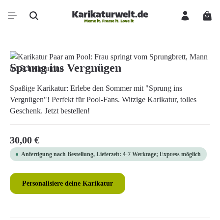
Zum Hauptinhalt springen
Ware
Bildergalerie überspringen
Sprung ins Vergnügen
Spaßige Karikatur: Erlebe den Sommer mit "Sprung ins
Vergnügen"! Perfekt für Pool-Fans. Witzige Karikatur, tolles
Geschenk. Jetzt bestellen!
Regulärer Preis:
30,00 €
Anfertigung nach Bestellung, Lieferzeit: 4-7 Werktage; Express möglich
Personalisiere deine Karikatur