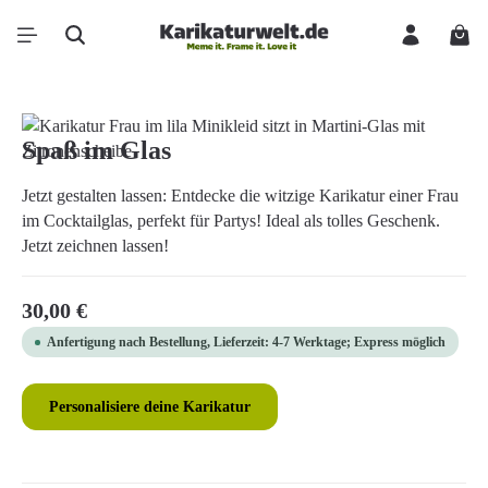
Zum Hauptinhalt springen
Ware
Bildergalerie überspringen
Spaß im Glas
Jetzt gestalten lassen: Entdecke die witzige Karikatur einer Frau
im Cocktailglas, perfekt für Partys! Ideal als tolles Geschenk.
Jetzt zeichnen lassen!
Regulärer Preis:
30,00 €
Anfertigung nach Bestellung, Lieferzeit: 4-7 Werktage; Express möglich
Personalisiere deine Karikatur