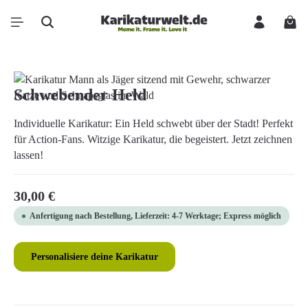
Zum Hauptinhalt springen
Ware
Bildergalerie überspringen
Schwebender Held
Individuelle Karikatur: Ein Held schwebt über der Stadt! Perfekt
für Action-Fans. Witzige Karikatur, die begeistert. Jetzt zeichnen
lassen!
Regulärer Preis:
30,00 €
Anfertigung nach Bestellung, Lieferzeit: 4-7 Werktage; Express möglich
Personalisiere deine Karikatur