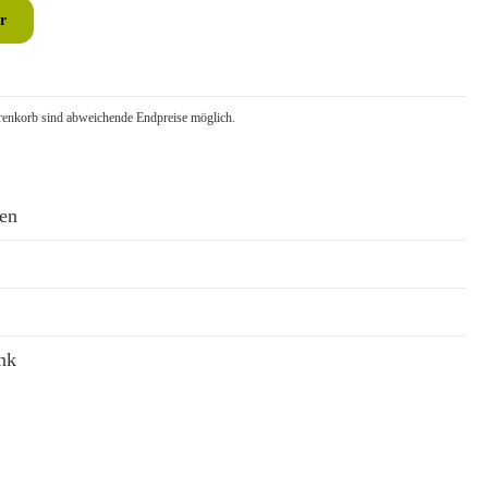
r
nkorb sind abweichende Endpreise möglich.
ren
nk