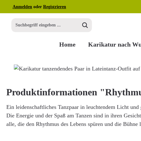
Anmelden
oder
Registrieren
m Hauptinhalt springen
Zur Suche springen
Zur Hauptnavigation springen
Home
Karikatur nach W
Bildergalerie überspringen
Produktinformationen "Rhythmu
Ein leidenschaftliches Tanzpaar in leuchtendem Licht un
Die Energie und der Spaß am Tanzen sind in ihren Gesicht
alle, die den Rhythmus des Lebens spüren und die Bühne l