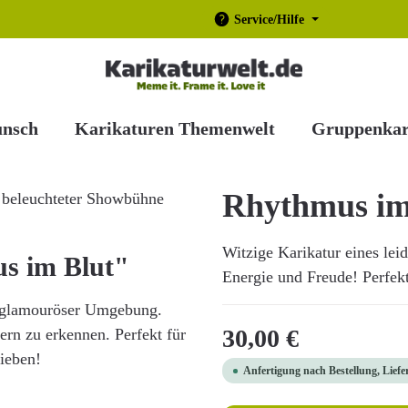
Service/Hilfe
unsch
Karikaturen Themenwelt
Gruppenkar
Rhythmus im
Witzige Karikatur eines lei
s im Blut"
Energie und Freude! Perfekt 
d glamouröser Umgebung.
Regulärer Preis:
30,00 €
ern zu erkennen. Perfekt für
ieben!
Anfertigung nach Bestellung, Liefe