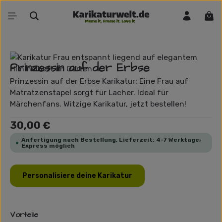
Zum Hauptinhalt springen
War
Bildergalerie überspringen
Prinzessin auf der Erbse
Prinzessin auf der Erbse Karikatur: Eine Frau auf
Matratzenstapel sorgt für Lacher. Ideal für
Märchenfans. Witzige Karikatur, jetzt bestellen!
Regulärer Preis:
30,00 €
Anfertigung nach Bestellung, Lieferzeit: 4-7 Werktage;
Express möglich
Personalisiere deine Karikatur
Vorteile