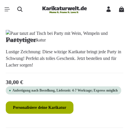
Zum Hauptinhalt springen
Ware
Bildergalerie überspringen
Partytiger
Lustige Zeichnung: Diese witzige Karikatur bringt jede Party in
Schwung! Perfekt als tolles Geschenk. Jetzt bestellen und für
Lacher sorgen!
Regulärer Preis:
30,00 €
Anfertigung nach Bestellung, Lieferzeit: 4-7 Werktage; Express möglich
Personalisiere deine Karikatur