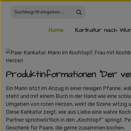
m Hauptinhalt springen
Zur Suche springen
Zur Hauptnavigation springen
Home
Karikatur nach Wu
Bildergalerie überspringen
Produktinformationen "Der ver
Ein Mann sitzt im Anzug in einer riesigen Pfanne, w
steht und mit einem Buch in der Hand wie eine schla
Umgeben von roten Herzen, wirkt die Szene witzig un
Diese Karikatur zeigt, wie aus Liebe eine wahre Koch
Partner sprichwörtlich in den „Kochtopf“ springt. P
Geschenk für Paare, die gerne zusammen kochen.