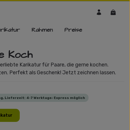
Warenko
rikatur
Rahmen
Preise
te Koch
rliebte Karikatur für Paare, die gerne kochen.
zen. Perfekt als Geschenk! Jetzt zeichnen lassen.
g, Lieferzeit: 4-7 Werktage; Express möglich
ikatur