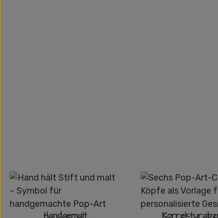
Handgemalt
Korrekturabz