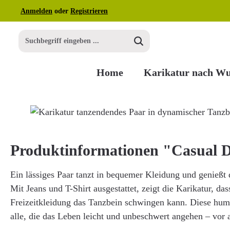
Anmelden
oder
Registrieren
m Hauptinhalt springen
Zur Suche springen
Zur Hauptnavigation springen
Home
Karikatur nach W
Bildergalerie überspringen
Produktinformationen "Casual 
Ein lässiges Paar tanzt in bequemer Kleidung und genießt
Mit Jeans und T-Shirt ausgestattet, zeigt die Karikatur, da
Freizeitkleidung das Tanzbein schwingen kann. Diese humor
alle, die das Leben leicht und unbeschwert angehen – vor 