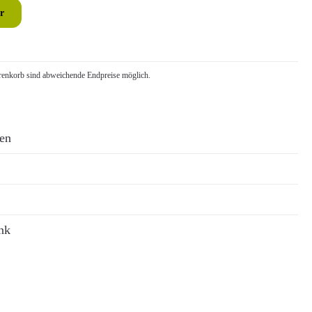
r
nkorb sind abweichende Endpreise möglich.
ren
nk