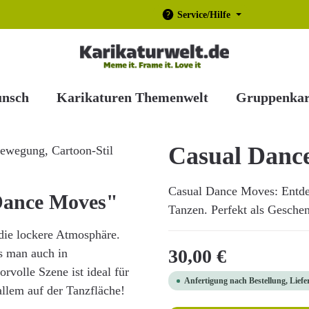
Service/Hilfe
unsch
Karikaturen Themenwelt
Gruppenkar
Casual Danc
Casual Dance Moves: Entdec
Dance Moves"
Tanzen. Perfekt als Geschen
 die lockere Atmosphäre.
Regulärer Preis:
30,00 €
ss man auch in
volle Szene ist ideal für
Anfertigung nach Bestellung, Liefe
allem auf der Tanzfläche!