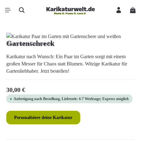
Zum Hauptinhalt springen
Ware
Bildergalerie überspringen
Gartenschreck
Karikatur nach Wunsch: Ein Paar im Garten sorgt mit einem
großen Messer für Chaos statt Blumen. Witzige Karikatur für
Gartenliebhaber. Jetzt bestellen!
Regulärer Preis:
30,00 €
Anfertigung nach Bestellung, Lieferzeit: 4-7 Werktage; Express möglich
Personalisiere deine Karikatur