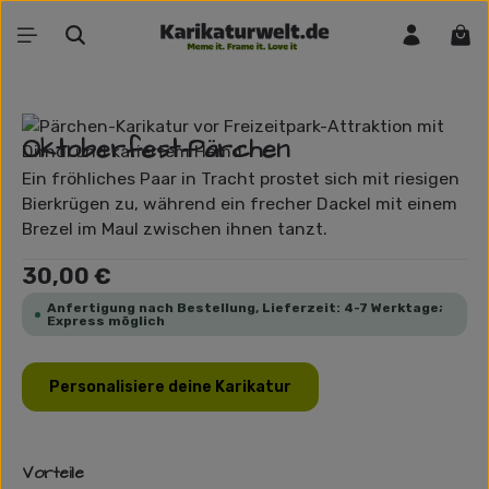
Zum Hauptinhalt springen
War
Bildergalerie überspringen
Oktoberfest-Pärchen
Ein fröhliches Paar in Tracht prostet sich mit riesigen
Bierkrügen zu, während ein frecher Dackel mit einem
Brezel im Maul zwischen ihnen tanzt.
Regulärer Preis:
30,00 €
Anfertigung nach Bestellung, Lieferzeit: 4-7 Werktage;
Express möglich
Personalisiere deine Karikatur
Vorteile