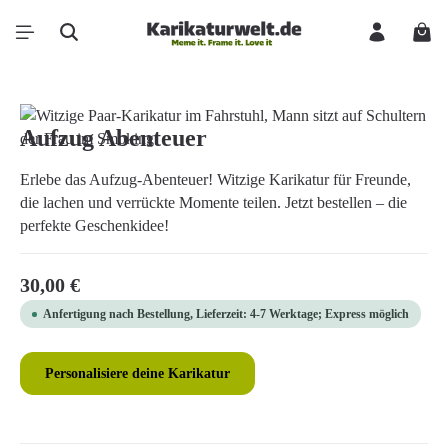
Zum Hauptinhalt springen
Ware
Bildergalerie überspringen
Aufzug Abenteuer
Erlebe das Aufzug-Abenteuer! Witzige Karikatur für Freunde,
die lachen und verrückte Momente teilen. Jetzt bestellen – die
perfekte Geschenkidee!
Regulärer Preis:
30,00 €
Anfertigung nach Bestellung, Lieferzeit: 4-7 Werktage; Express möglich
Personalisiere deine Karikatur