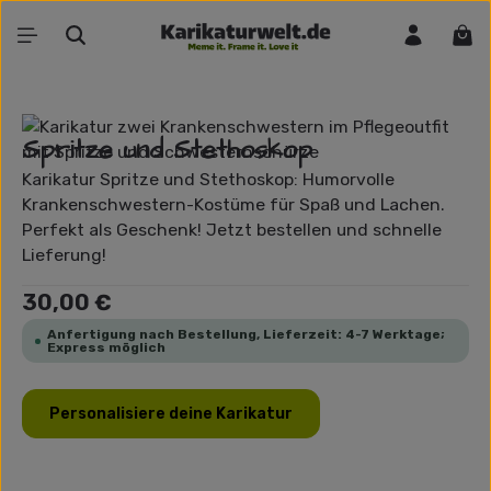
Zum Hauptinhalt springen
War
Bildergalerie überspringen
Spritze und Stethoskop
Karikatur Spritze und Stethoskop: Humorvolle
Krankenschwestern-Kostüme für Spaß und Lachen.
Perfekt als Geschenk! Jetzt bestellen und schnelle
Lieferung!
Regulärer Preis:
30,00 €
Anfertigung nach Bestellung, Lieferzeit: 4-7 Werktage;
Express möglich
Personalisiere deine Karikatur