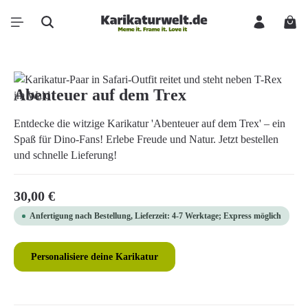
Zum Hauptinhalt springen
Ware
Bildergalerie überspringen
Abenteuer auf dem Trex
Entdecke die witzige Karikatur 'Abenteuer auf dem Trex' – ein
Spaß für Dino-Fans! Erlebe Freude und Natur. Jetzt bestellen
und schnelle Lieferung!
Regulärer Preis:
30,00 €
Anfertigung nach Bestellung, Lieferzeit: 4-7 Werktage; Express möglich
Personalisiere deine Karikatur