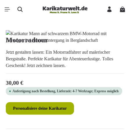
Zum Hauptinhalt springen
Ware
Bildergalerie überspringen
Motorradtour
Jetzt gestalten lassen: Ein Motorradfahrer auf malerischer
Bergstraße. Perfekte Karikatur für Abenteuerlustige. Tolles
Geschenk! Jetzt zeichnen lassen.
Regulärer Preis:
30,00 €
Anfertigung nach Bestellung, Lieferzeit: 4-7 Werktage; Express möglich
Personalisiere deine Karikatur