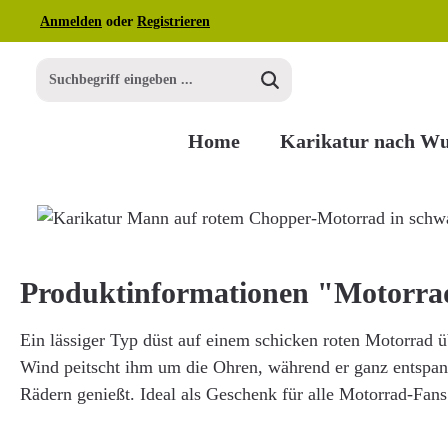
Anmelden
oder
Registrieren
m Hauptinhalt springen
Zur Suche springen
Zur Hauptnavigation springen
Home
Karikatur nach W
Bildergalerie überspringen
Produktinformationen "Motorra
Ein lässiger Typ düst auf einem schicken roten Motorrad ü
Wind peitscht ihm um die Ohren, während er ganz entspann
Rädern genießt. Ideal als Geschenk für alle Motorrad-Fans