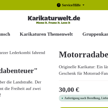
Service/Hilfe
unsch
Karikaturen Themenwelt
Gruppenkar
Motorradabe
Originelle Karikatur: Ein lä
dabenteuer"
Geschenk für Motorrad-Fans!
ber die Landstraße. Der
Regulärer Preis:
30,00 €
t die Freiheit auf zwei
!
Anfertigung nach Bestellung, Liefe