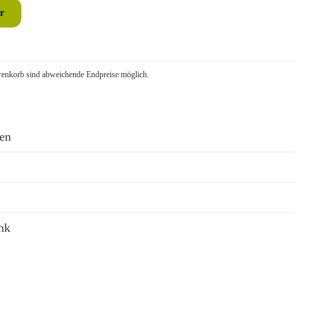
r
nkorb sind abweichende Endpreise möglich.
ren
nk