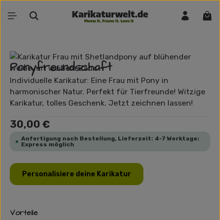
Zum Hauptinhalt springen
War
Bildergalerie überspringen
Ponyfreundschaft
Individuelle Karikatur: Eine Frau mit Pony in
harmonischer Natur. Perfekt für Tierfreunde! Witzige
Karikatur, tolles Geschenk. Jetzt zeichnen lassen!
Regulärer Preis:
30,00 €
Anfertigung nach Bestellung, Lieferzeit: 4-7 Werktage;
Express möglich
Personalisiere deine Karikatur
Vorteile