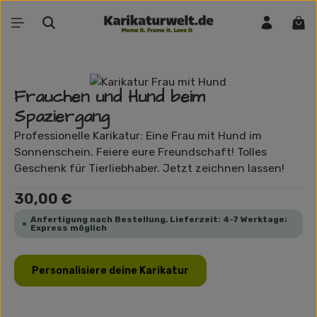
Zum Hauptinhalt springen
War
Bildergalerie überspringen
Frauchen und Hund beim
Spaziergang
Professionelle Karikatur: Eine Frau mit Hund im
Sonnenschein. Feiere eure Freundschaft! Tolles
Geschenk für Tierliebhaber. Jetzt zeichnen lassen!
Regulärer Preis:
30,00 €
Anfertigung nach Bestellung, Lieferzeit: 4-7 Werktage;
Express möglich
Personalisiere deine Karikatur