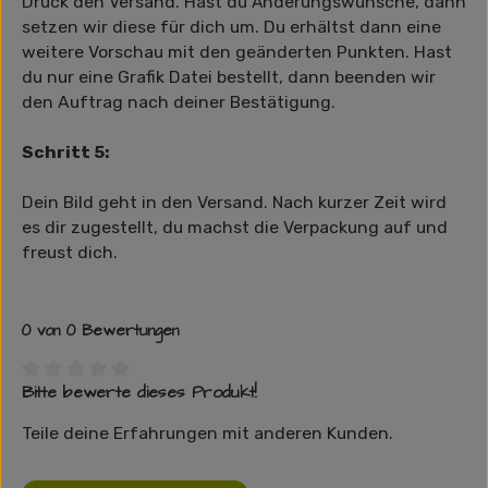
Druck den Versand. Hast du Änderungswünsche, dann
setzen wir diese für dich um. Du erhältst dann eine
weitere Vorschau mit den geänderten Punkten. Hast
du nur eine Grafik Datei bestellt, dann beenden wir
den Auftrag nach deiner Bestätigung.
Schritt 5:
Dein Bild geht in den Versand. Nach kurzer Zeit wird
es dir zugestellt, du machst die Verpackung auf und
freust dich.
0 von 0 Bewertungen
Bitte bewerte dieses Produkt!
Durchschnittliche Bewertung von 0 von 5 Sternen
Teile deine Erfahrungen mit anderen Kunden.