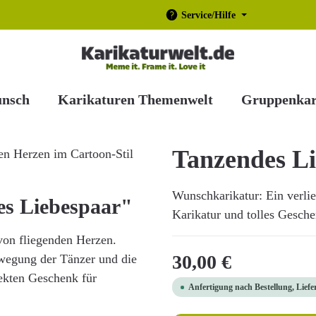
Service/Hilfe
unsch
Karikaturen Themenwelt
Gruppenkar
Tanzendes L
Wunschkarikatur: Ein verlie
es Liebespaar"
Karikatur und tolles Gesche
von fliegenden Herzen.
Regulärer Preis:
30,00 €
wegung der Tänzer und die
ekten Geschenk für
Anfertigung nach Bestellung, Liefe