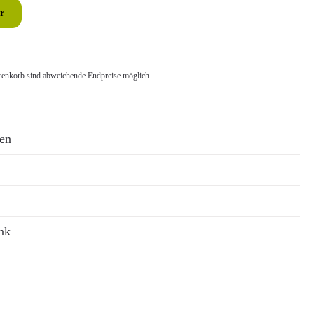
r
nkorb sind abweichende Endpreise möglich.
ren
nk