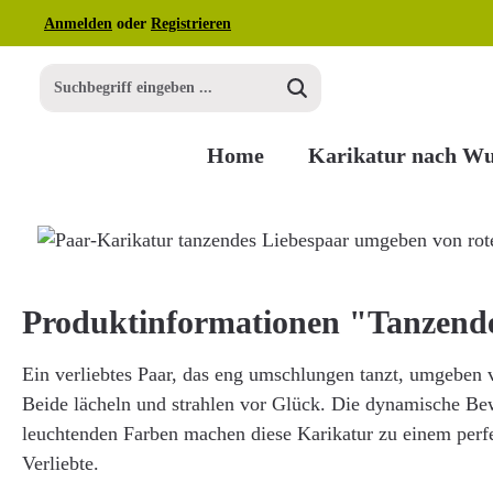
Anmelden
oder
Registrieren
m Hauptinhalt springen
Zur Suche springen
Zur Hauptnavigation springen
Home
Karikatur nach W
Bildergalerie überspringen
Produktinformationen "Tanzend
Ein verliebtes Paar, das eng umschlungen tanzt, umgeben 
Beide lächeln und strahlen vor Glück. Die dynamische Be
leuchtenden Farben machen diese Karikatur zu einem perf
Verliebte.