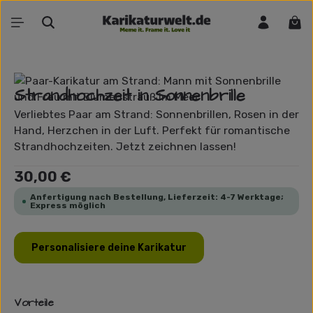
Zum Hauptinhalt springen
War
Bildergalerie überspringen
Strandhochzeit in Sonnenbrille
Verliebtes Paar am Strand: Sonnenbrillen, Rosen in der
Hand, Herzchen in der Luft. Perfekt für romantische
Strandhochzeiten. Jetzt zeichnen lassen!
Regulärer Preis:
30,00 €
Anfertigung nach Bestellung, Lieferzeit: 4-7 Werktage;
Express möglich
Personalisiere deine Karikatur
Vorteile