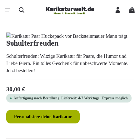
Zum Hauptinhalt springen
Ware
Bildergalerie überspringen
Schulterfreuden
Schulterfreuden: Witzige Karikatur für Paare, die Humor und
Liebe feiern. Ein tolles Geschenk für unbeschwerte Momente.
Jetzt bestellen!
Regulärer Preis:
30,00 €
Anfertigung nach Bestellung, Lieferzeit: 4-7 Werktage; Express möglich
Personalisiere deine Karikatur