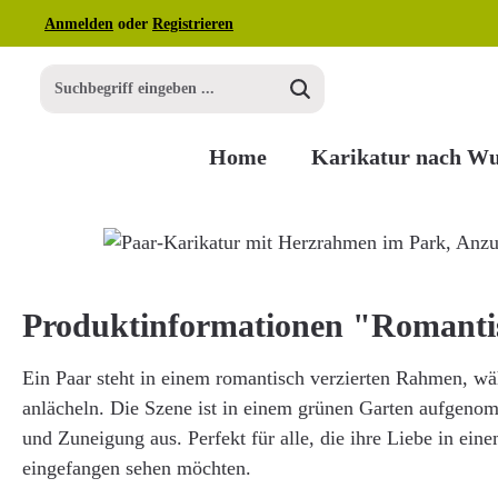
Anmelden
oder
Registrieren
m Hauptinhalt springen
Zur Suche springen
Zur Hauptnavigation springen
Home
Karikatur nach W
Bildergalerie überspringen
Produktinformationen "Romant
Ein Paar steht in einem romantisch verzierten Rahmen, wäh
anlächeln. Die Szene ist in einem grünen Garten aufgeno
und Zuneigung aus. Perfekt für alle, die ihre Liebe in e
eingefangen sehen möchten.