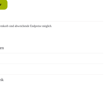
r
nkorb sind abweichende Endpreise möglich.
ren
nk