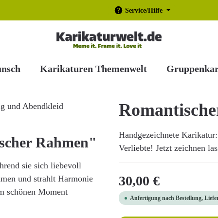
Service/Hilfe
unsch
Karikaturen Themenwelt
Gruppenkar
Romantisch
Handgezeichnete Karikatur:
ischer Rahmen"
Verliebte! Jetzt zeichnen la
rend sie sich liebevoll
Regulärer Preis:
30,00 €
mmen und strahlt Harmonie
inem schönen Moment
Anfertigung nach Bestellung, Liefe