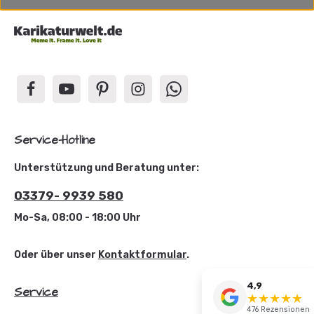
Service-Hotline
Unterstützung und Beratung unter:
03379- 9939 580
Mo-Sa, 08:00 - 18:00 Uhr
Oder über unser
Kontaktformular
.
4,9
Service
★
★
★
★
☆
★
476 Rezensionen