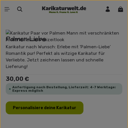
Zum Hauptinhalt springen
War
Bildergalerie überspringen
Palmen-Liebe
Karikatur nach Wunsch: Erlebe mit 'Palmen-Liebe'
Romantik pur! Perfekt als witzige Karikatur für
Verliebte. Jetzt zeichnen lassen und schnelle
Lieferung!
Regulärer Preis:
30,00 €
Anfertigung nach Bestellung, Lieferzeit: 4-7 Werktage;
Express möglich
Personalisiere deine Karikatur