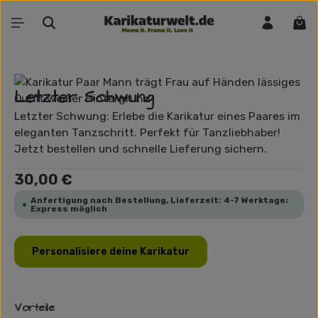
Zum Hauptinhalt springen
War
Bildergalerie überspringen
Letzter Schwung
Letzter Schwung: Erlebe die Karikatur eines Paares im
eleganten Tanzschritt. Perfekt für Tanzliebhaber!
Jetzt bestellen und schnelle Lieferung sichern.
Regulärer Preis:
30,00 €
Anfertigung nach Bestellung, Lieferzeit: 4-7 Werktage;
Express möglich
Personalisiere deine Karikatur
Vorteile