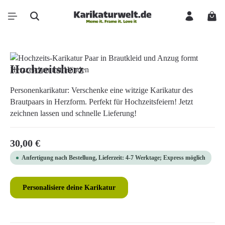
Zum Hauptinhalt springen
Ware
Bildergalerie überspringen
Hochzeitsherz
Personenkarikatur: Verschenke eine witzige Karikatur des
Brautpaars in Herzform. Perfekt für Hochzeitsfeiern! Jetzt
zeichnen lassen und schnelle Lieferung!
Regulärer Preis:
30,00 €
Anfertigung nach Bestellung, Lieferzeit: 4-7 Werktage; Express möglich
Personalisiere deine Karikatur