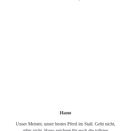
Hano
Unser Meister, unser bestes Pferd im Stall. Geht nicht,
gibts nicht. Hano zeichnet für euch die tollsten