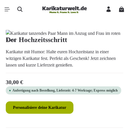
Zum Hauptinhalt springen
Ware
Bildergalerie überspringen
Der Hochzeitsschritt
Karikatur mit Humor: Halte euren Hochzeitstanz in einer
witzigen Karikatur fest. Perfekt als Geschenk! Jetzt zeichnen
lassen und kurze Lieferzeit genießen.
Regulärer Preis:
30,00 €
Anfertigung nach Bestellung, Lieferzeit: 4-7 Werktage; Express möglich
Personalisiere deine Karikatur