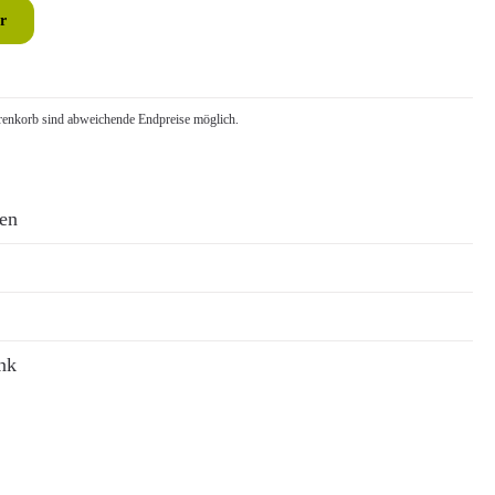
r
nkorb sind abweichende Endpreise möglich.
ren
nk