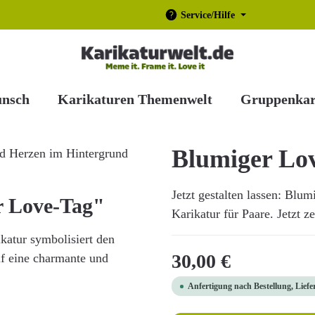
Service/Hilfe
unsch
Karikaturen Themenwelt
Gruppenkar
Blumiger Lo
Jetzt gestalten lassen: Blu
r Love-Tag"
Karikatur für Paare. Jetzt z
katur symbolisiert den
Regulärer Preis:
30,00 €
uf eine charmante und
Anfertigung nach Bestellung, Liefe