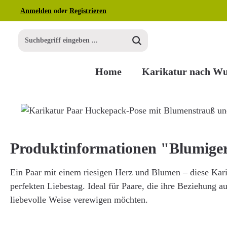
Anmelden
oder
Registrieren
m Hauptinhalt springen
Zur Suche springen
Zur Hauptnavigation springen
Home
Karikatur nach W
Bildergalerie überspringen
Produktinformationen "Blumige
Ein Paar mit einem riesigen Herz und Blumen – diese Kari
perfekten Liebestag. Ideal für Paare, die ihre Beziehung a
liebevolle Weise verewigen möchten.