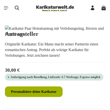
Zum Hauptinhalt springen
Ware
Bildergalerie überspringen
Antragsteller
Originelle Karikatur: Ein Mann macht seiner Partnerin einen
romantischen Antrag. Perfekt als witzige Karikatur für
Verlobungen. Jetzt zeichnen lassen!
Regulärer Preis:
30,00 €
Anfertigung nach Bestellung, Lieferzeit: 4-7 Werktage; Express möglich
Personalisiere deine Karikatur