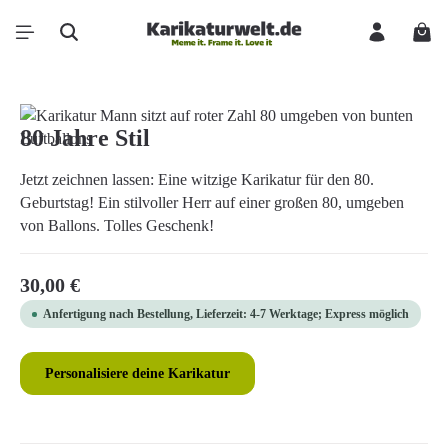
Zum Hauptinhalt springen
Ware
Bildergalerie überspringen
80 Jahre Stil
Jetzt zeichnen lassen: Eine witzige Karikatur für den 80.
Geburtstag! Ein stilvoller Herr auf einer großen 80, umgeben
von Ballons. Tolles Geschenk!
Regulärer Preis:
30,00 €
Anfertigung nach Bestellung, Lieferzeit: 4-7 Werktage; Express möglich
Personalisiere deine Karikatur