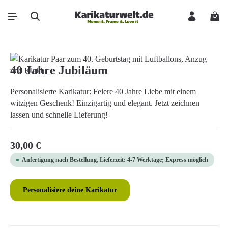
Zum Hauptinhalt springen
Ware
Bildergalerie überspringen
40 Jahre Jubiläum
Personalisierte Karikatur: Feiere 40 Jahre Liebe mit einem
witzigen Geschenk! Einzigartig und elegant. Jetzt zeichnen
lassen und schnelle Lieferung!
Regulärer Preis:
30,00 €
Anfertigung nach Bestellung, Lieferzeit: 4-7 Werktage; Express möglich
Personalisiere deine Karikatur