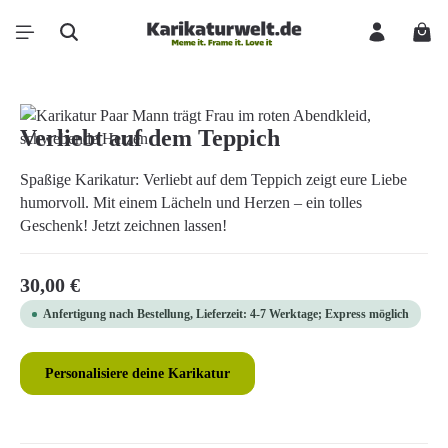
Zum Hauptinhalt springen
Ware
Bildergalerie überspringen
Verliebt auf dem Teppich
Spaßige Karikatur: Verliebt auf dem Teppich zeigt eure Liebe
humorvoll. Mit einem Lächeln und Herzen – ein tolles
Geschenk! Jetzt zeichnen lassen!
Regulärer Preis:
30,00 €
Anfertigung nach Bestellung, Lieferzeit: 4-7 Werktage; Express möglich
Personalisiere deine Karikatur