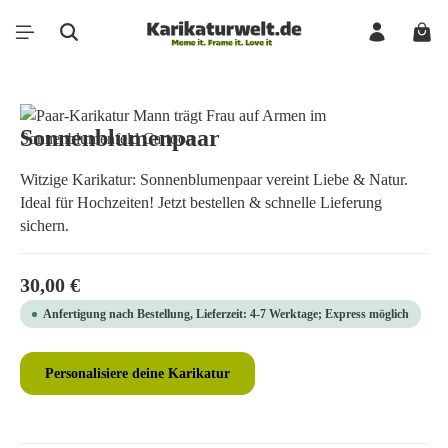
Zum Hauptinhalt springen
Ware
Bildergalerie überspringen
Sonnenblumenpaar
Witzige Karikatur: Sonnenblumenpaar vereint Liebe & Natur.
Ideal für Hochzeiten! Jetzt bestellen & schnelle Lieferung
sichern.
Regulärer Preis:
30,00 €
Anfertigung nach Bestellung, Lieferzeit: 4-7 Werktage; Express möglich
Personalisiere deine Karikatur