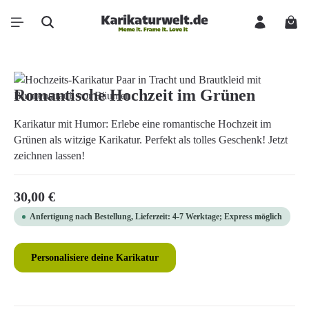
Zum Hauptinhalt springen
Ware
Bildergalerie überspringen
Romantische Hochzeit im Grünen
Karikatur mit Humor: Erlebe eine romantische Hochzeit im
Grünen als witzige Karikatur. Perfekt als tolles Geschenk! Jetzt
zeichnen lassen!
Regulärer Preis:
30,00 €
Anfertigung nach Bestellung, Lieferzeit: 4-7 Werktage; Express möglich
Personalisiere deine Karikatur